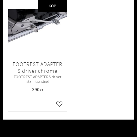
KÖP
FOOTREST ADAPTER
S driver,chrome
FOOTREST ADAPTERS driver
stainless steel
390
KR
Lägg till i favoriter