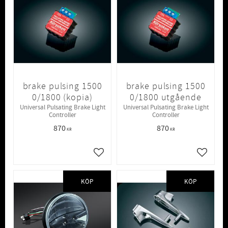
brake pulsing 1500
brake pulsing 1500
0/1800 (kopia)
0/1800 utgående
Universal Pulsating Brake Light
Universal Pulsating Brake Light
Controller
Controller
870
870
KR
KR
Lägg till i favoriter
Lägg till
KÖP
KÖP