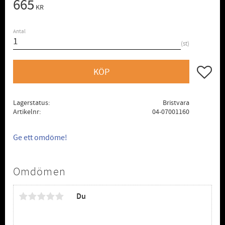
665
KR
Antal
st
Lägg till
KÖP
Lagerstatus
Bristvara
Artikelnr
04-07001160
Ge ett omdöme!
Omdömen
Du