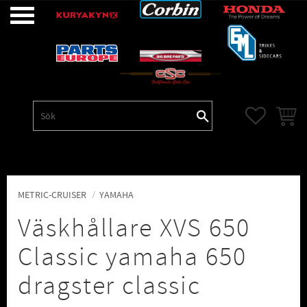
Meny
FAVORITE
KUNDV
METRIC-CRUISER
YAMAHA
Väskhållare XVS 650
Classic yamaha 650
dragster classic