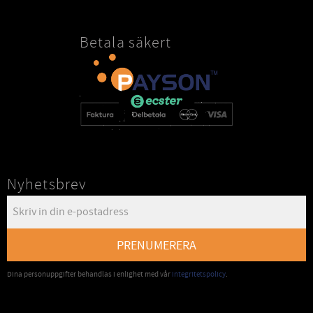
Betala säkert
Nyhetsbrev
PRENUMERERA
Dina personuppgifter behandlas i enlighet med vår
integritetspolicy
.