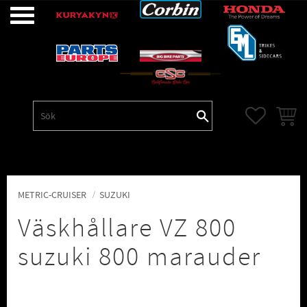
Meny
FAVORITE
KUNDV
METRIC-CRUISER
SUZUKI
Väskhållare VZ 800
suzuki 800 marauder