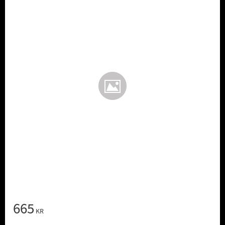
665
KR