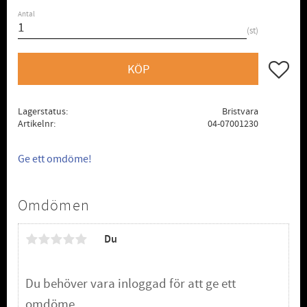
Antal
st
Lägg till
KÖP
Lagerstatus
Bristvara
Artikelnr
04-07001230
Ge ett omdöme!
Omdömen
Du