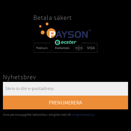
Betala säkert
Nyhetsbrev
PRENUMERERA
Dina personuppgifter behandlas i enlighet med vår
integritetspolicy
.