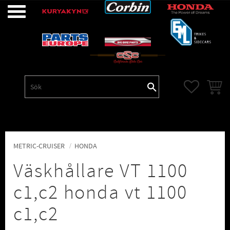
Meny
FAVORITE
KUNDV
METRIC-CRUISER
HONDA
Väskhållare VT 1100
c1,c2 honda vt 1100
c1,c2