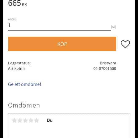
665
KR
Antal
st
Lägg till
KÖP
Lagerstatus
Bristvara
Artikelnr
04-07001500
Ge ett omdöme!
Omdömen
Du