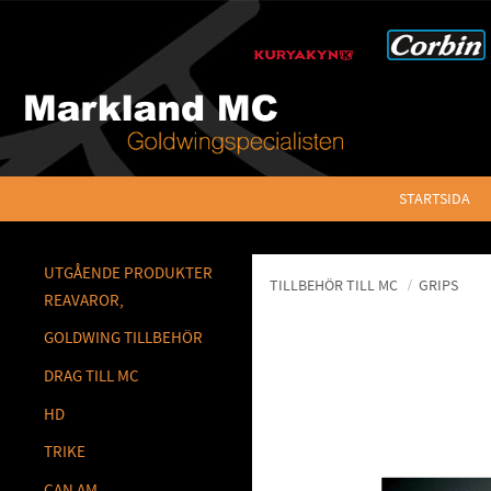
STARTSIDA
UTGÅENDE PRODUKTER
TILLBEHÖR TILL MC
GRIPS
REAVAROR,
GOLDWING TILLBEHÖR
DRAG TILL MC
HD
TRIKE
CAN AM