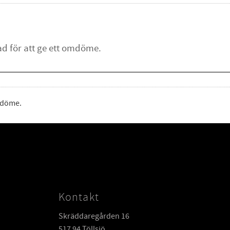
omdöme.
Kontakt
Skräddaregården 16
517 94 Töllsjö