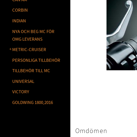
CORBIN
INDIAN
NYA OCH BEG MC FÖR
OMG LEVERANS
METRIC-CRUISER
PERSONLIGA TILLBEHÖR
TILLBEHÖR TILL MC
UNIVERSAL
VICTORY
GOLDWING 1800,2016
Omdömen