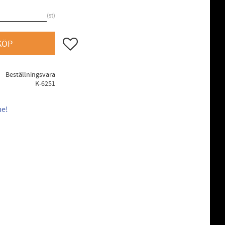
st
Lägg till i favoriter
KÖP
Beställningsvara
K-6251
me!