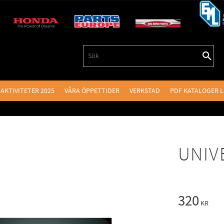
AKTIVITETER 2025
VÅRA ÖPPETTIDER
VERKSTAD
PDF KATALOGER 
UNIV
320
KR