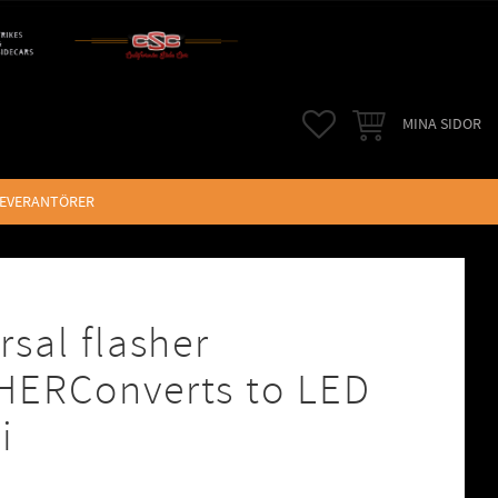
FAVORITER
KUNDVAGN
MINA SIDOR
LEVERANTÖRER
rsal flasher
HERConverts to LED
i