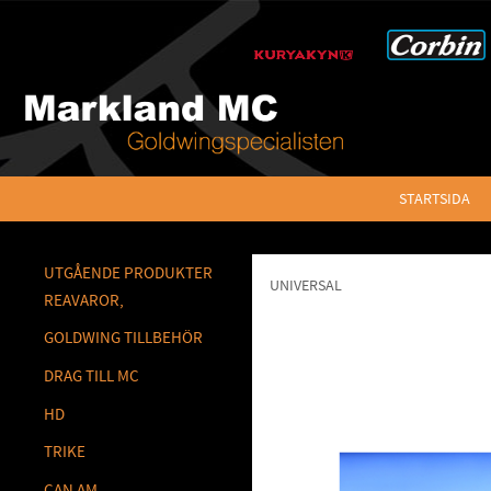
STARTSIDA
UTGÅENDE PRODUKTER
UNIVERSAL
REAVAROR,
GOLDWING TILLBEHÖR
DRAG TILL MC
HD
TRIKE
CAN AM