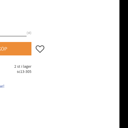
st
Lägg till i favoriter
KÖP
2 st i lager
sc13-305
me!