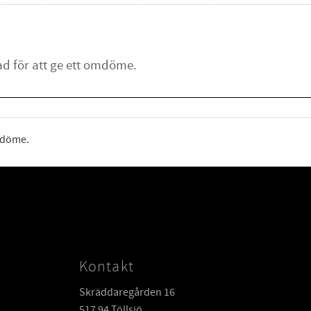
omdöme.
Kontakt
Skräddaregården 16
517 94 Töllsjö