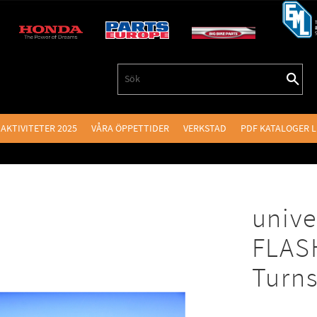
AKTIVITETER 2025
VÅRA ÖPPETTIDER
VERKSTAD
PDF KATALOGER 
unive
FLAS
Turns