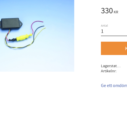
330
KR
Antal
Lagerstatus
Artikelnr
Ge ett omdö