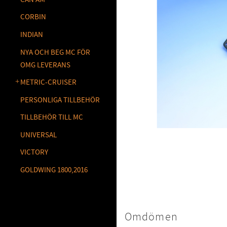
CORBIN
INDIAN
NYA OCH BEG MC FÖR
OMG LEVERANS
METRIC-CRUISER
PERSONLIGA TILLBEHÖR
TILLBEHÖR TILL MC
UNIVERSAL
VICTORY
GOLDWING 1800,2016
Omdömen