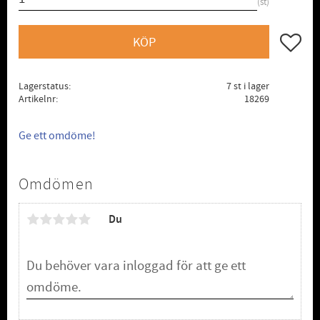
st
Lägg till
KÖP
Lagerstatus
7 st i lager
Artikelnr
18269
Ge ett omdöme!
Omdömen
Du