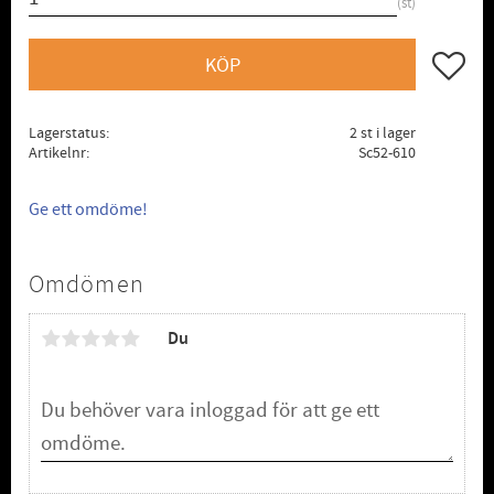
st
Lägg till
KÖP
Lagerstatus
2 st i lager
Artikelnr
Sc52-610
Ge ett omdöme!
Omdömen
Du