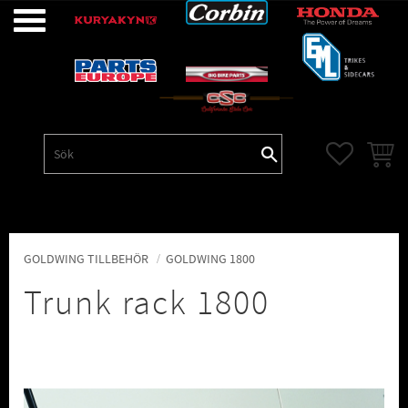
Meny
FAVORITE
KUNDV
GOLDWING TILLBEHÖR
GOLDWING 1800
Trunk rack 1800