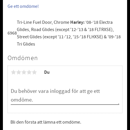
Ge ett omdöme!
Tri-Line Fuel Door, Chrome
Harley:
’08-’18 Electra
Glides, Road Glides (except '12-'13 & '18 FLTRXSE),
6968
Street Glides (except '11-'12, '15-'18 FLHXSE) & '09-'18
Tri Glides
Omdömen
Du
Bli den första att lämna ett omdöme.