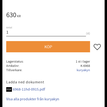
630
KR
Antal
st
Lägg till
KÖP
Lagerstatus
1 st i lager
Artikelnr
K-6968
Tillverkare
kuryakyn
Ladda ned dokument
6968-11hd-0915.pdf
Visa alla produkter från kuryakyn