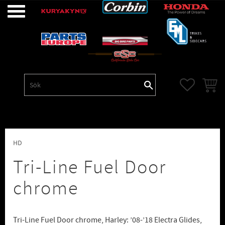
Meny
FAVORITE
KUNDV
HD
Tri-Line Fuel Door
chrome
Tri-Line Fuel Door chrome, Harley: ’08-’18 Electra Glides,