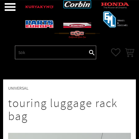
Meny
FAVORITE
KUNDV
UNIVERSAL
touring luggage rack
bag