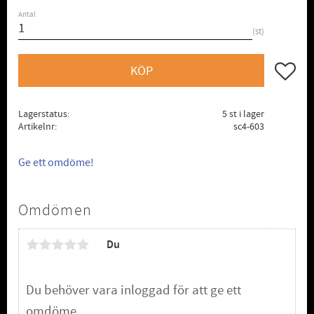
Antal
st
Lägg till
KÖP
Lagerstatus
5 st i lager
Artikelnr
sc4-603
Ge ett omdöme!
Omdömen
Du