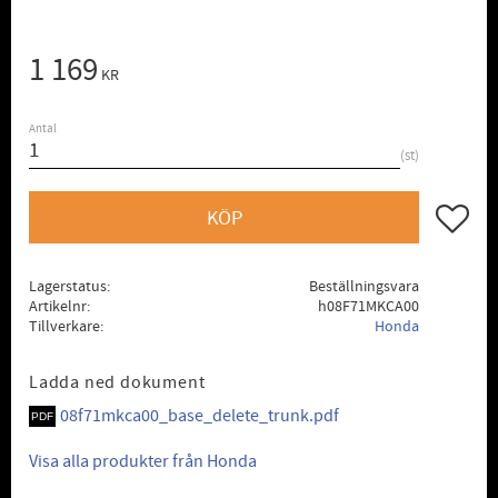
1 169
KR
Antal
st
Lägg till
KÖP
Lagerstatus
Beställningsvara
Artikelnr
h08F71MKCA00
Tillverkare
Honda
Ladda ned dokument
08f71mkca00_base_delete_trunk.pdf
Visa alla produkter från Honda