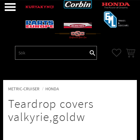
Meny
FAVORITE
KUNDV
METRIC-CRUISER
HONDA
Teardrop covers
valkyrie,goldw