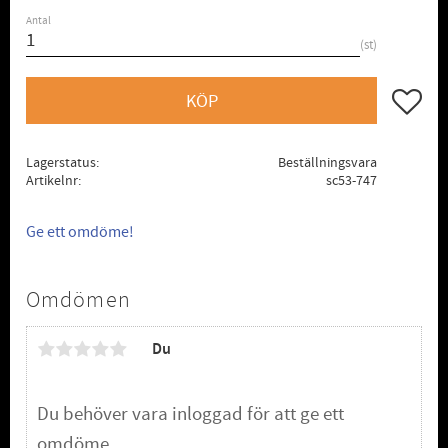
Antal
st
Lägg till
KÖP
Lagerstatus
Beställningsvara
Artikelnr
sc53-747
Ge ett omdöme!
Omdömen
Du