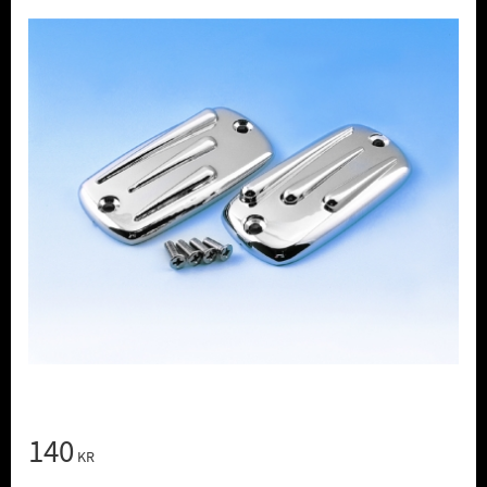
140
KR