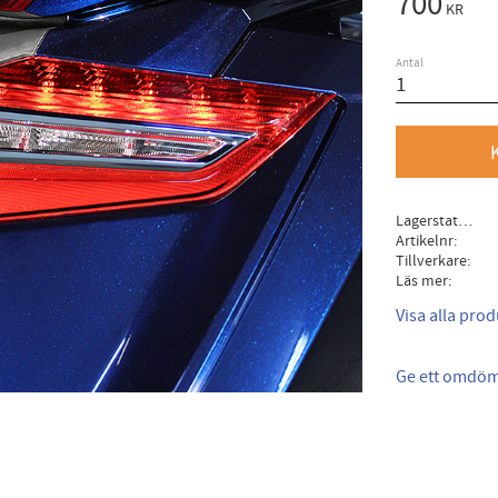
700
KR
Antal
Lagerstatus
Artikelnr
Tillverkare
Läs mer
Visa alla prod
Ge ett omdö