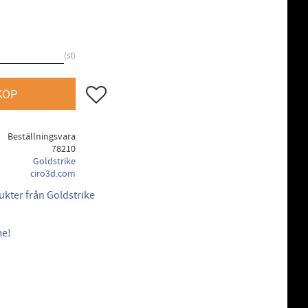
st
Lägg till i favoriter
KÖP
Beställningsvara
78210
Goldstrike
ciro3d.com
ukter från Goldstrike
me!