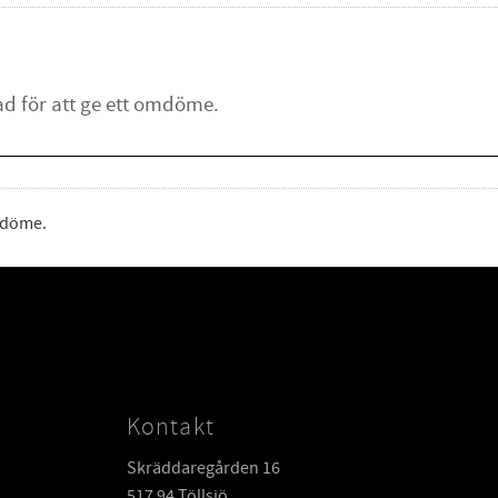
omdöme.
Kontakt
Skräddaregården 16
517 94 Töllsjö