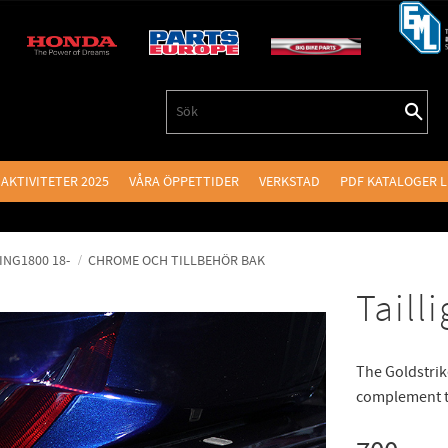
AKTIVITETER 2025
VÅRA ÖPPETTIDER
VERKSTAD
PDF KATALOGER 
NG1800 18-
CHROME OCH TILLBEHÖR BAK
Taill
The Goldstrike
complement th