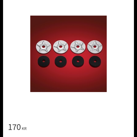
170
KR