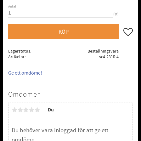
Antal
st
Lägg till
KÖP
Lagerstatus
Beställningsvara
Artikelnr
sc4-231R-4
Ge ett omdöme!
Omdömen
Du