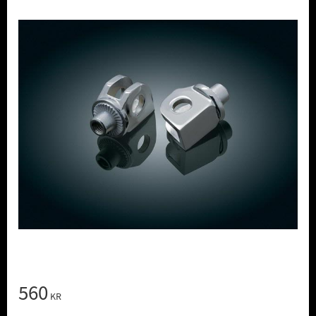
560
KR