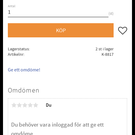
Antal
st
Lägg till
KÖP
Lagerstatus
2 st i lager
Artikelnr
K-8817
Ge ett omdöme!
Omdömen
Du