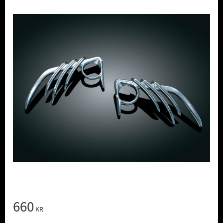
660
KR