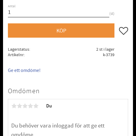
Antal
st
Lägg till
KÖP
Lagerstatus
2 st i lager
Artikelnr
k-3739
Ge ett omdöme!
Omdömen
Du