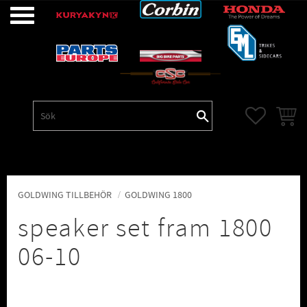
Meny
FAVORITE
KUNDV
GOLDWING TILLBEHÖR
GOLDWING 1800
speaker set fram 1800
06-10