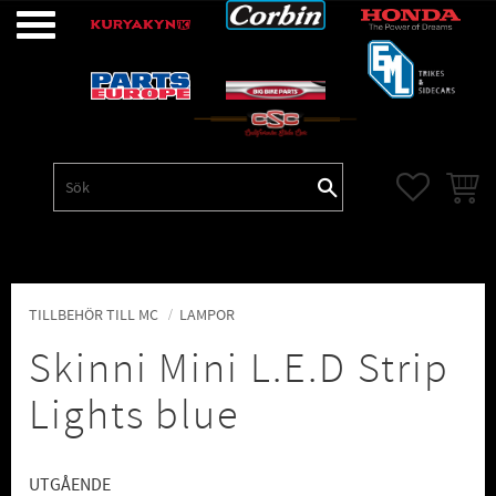
Meny
FAVORITE
KUNDV
TILLBEHÖR TILL MC
LAMPOR
Skinni Mini L.E.D Strip
Lights blue
UTGÅENDE