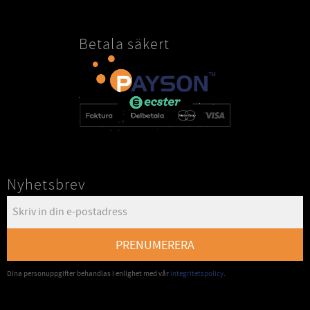
Betala säkert
Nyhetsbrev
PRENUMERERA
Dina personuppgifter behandlas i enlighet med vår
integritetspolicy
.