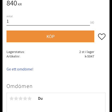
840
KR
Antal
st
Lägg till
KÖP
Lagerstatus
2 st i lager
Artikelnr
k-5047
Ge ett omdöme!
Omdömen
Du