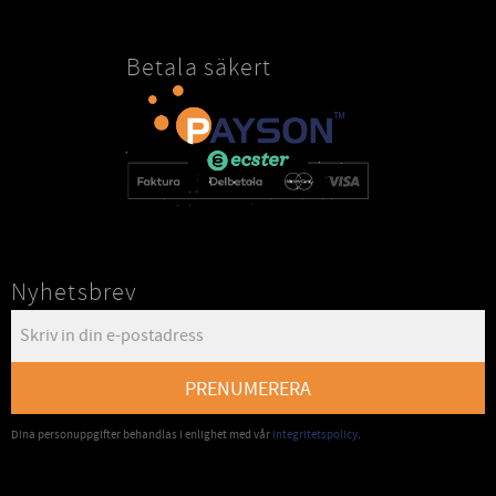
Betala säkert
Nyhetsbrev
PRENUMERERA
Dina personuppgifter behandlas i enlighet med vår
integritetspolicy
.