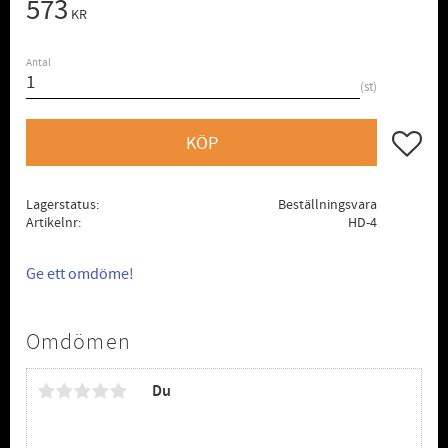
573
KR
Antal
st
Lägg till
KÖP
Lagerstatus
Beställningsvara
Artikelnr
HD-4
Ge ett omdöme!
Omdömen
Du