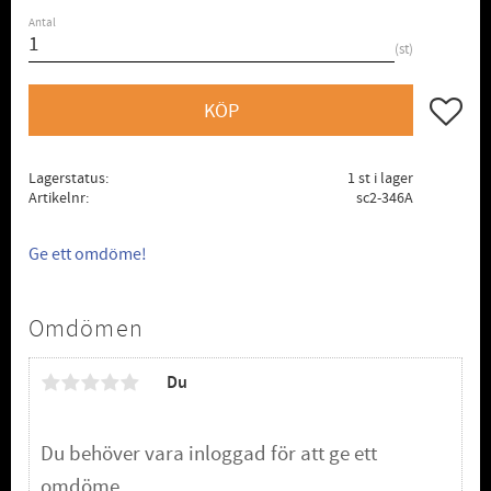
Antal
st
Lägg till
KÖP
Lagerstatus
1 st i lager
Artikelnr
sc2-346A
Ge ett omdöme!
Omdömen
Du