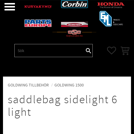
Meny
FAVORITE
KUNDV
GOLDWING TILLBEHÖR
GOLDWING 1500
saddlebag sidelight 6
light