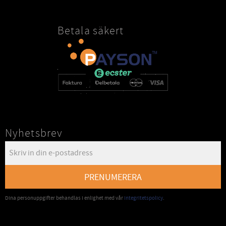
Betala säkert
Nyhetsbrev
PRENUMERERA
Dina personuppgifter behandlas i enlighet med vår
integritetspolicy
.