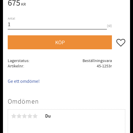
675
KR
Antal
st
Lägg till
KÖP
Lagerstatus
Beställningsvara
Artikelnr
45-1253r
Ge ett omdöme!
Omdömen
Du