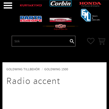
Meny
FAVORITE
KUNDV
GOLDWING TILLBEHÖR
GOLDWING 1500
Radio accent