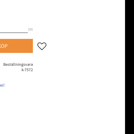
st
Lägg till i favoriter
KÖP
Beställningsvara
k-7572
me!