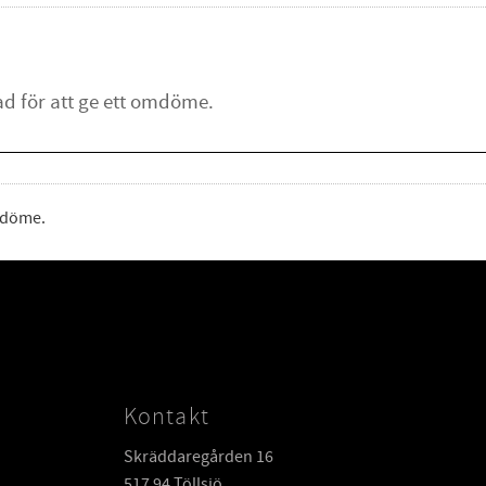
omdöme.
Kontakt
Skräddaregården 16
517 94 Töllsjö