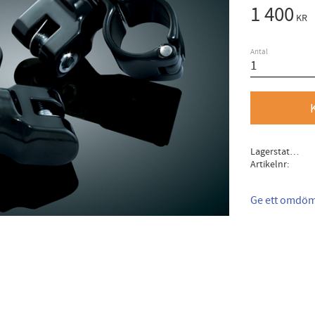
1 400
KR
Antal
Lagerstatus
Artikelnr
Ge ett omdö