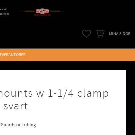
FAVORITER
KUNDVAGN
MINA SIDOR
LEVERANTÖRER
mounts w 1-1/4 clamp
 svart
 Guards or Tubing