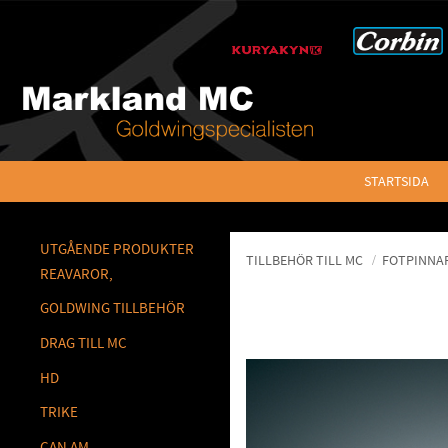
STARTSIDA
UTGÅENDE PRODUKTER
TILLBEHÖR TILL MC
FOTPINNA
REAVAROR,
GOLDWING TILLBEHÖR
DRAG TILL MC
HD
TRIKE
CAN AM