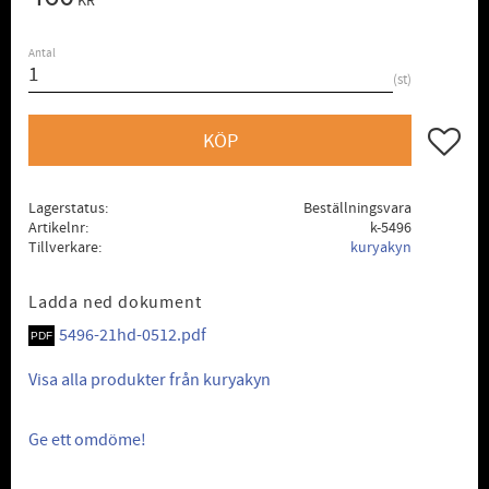
KR
Antal
st
Lägg till
KÖP
Lagerstatus
Beställningsvara
Artikelnr
k-5496
Tillverkare
kuryakyn
Ladda ned dokument
5496-21hd-0512.pdf
Visa alla produkter från kuryakyn
Ge ett omdöme!