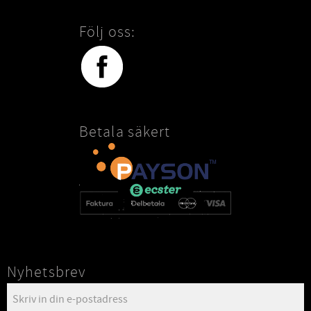
Följ oss:
Betala säkert
Nyhetsbrev