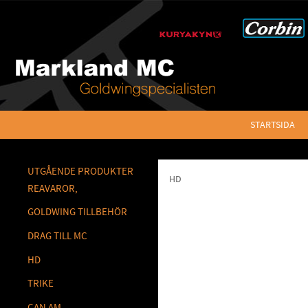
STARTSIDA
UTGÅENDE PRODUKTER
HD
REAVAROR,
GOLDWING TILLBEHÖR
DRAG TILL MC
HD
TRIKE
CAN AM