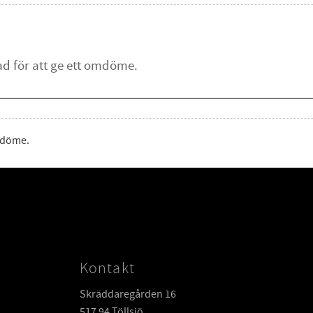
omdöme.
Kontakt
Skräddaregården 16
517 94 Töllsjö