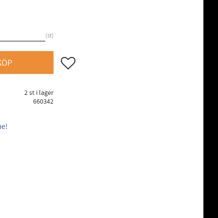
st
Lägg till i favoriter
KÖP
2 st i lager
660342
me!