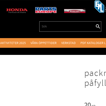
AKTIVITETER 2025
VÅRA ÖPPETTIDER
VERKSTAD
PDF KATALOGER 
pack
påfyl
20