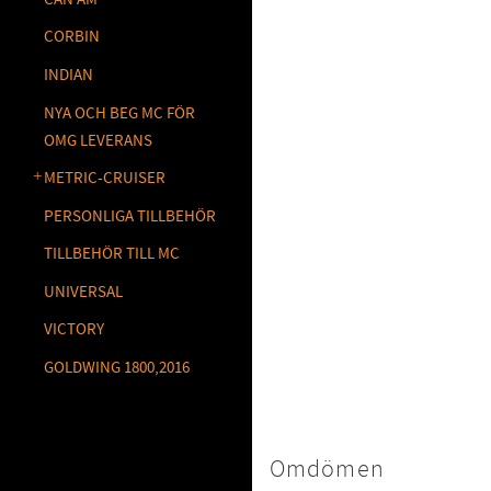
CORBIN
INDIAN
NYA OCH BEG MC FÖR
OMG LEVERANS
METRIC-CRUISER
PERSONLIGA TILLBEHÖR
TILLBEHÖR TILL MC
UNIVERSAL
VICTORY
GOLDWING 1800,2016
Omdömen