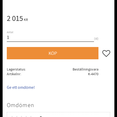
2 015
KR
Antal
st
Lägg till
KÖP
Lagerstatus
Beställningsvara
Artikelnr
K-4470
Ge ett omdöme!
Omdömen