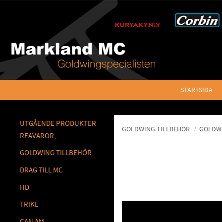
STARTSIDA
UTGÅENDE PRODUKTER
GOLDWING TILLBEHÖR
GOLDWI
REAVAROR,
GOLDWING TILLBEHÖR
DRAG TILL MC
HD
TRIKE
CAN AM