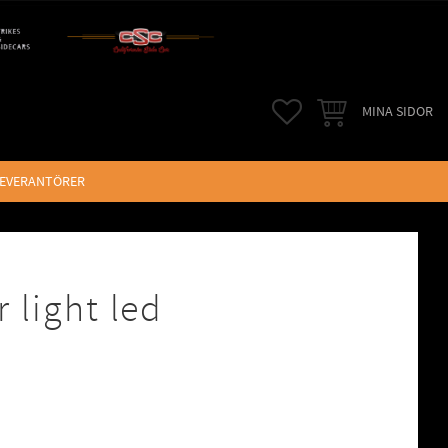
FAVORITER
KUNDVAGN
MINA SIDOR
LEVERANTÖRER
r light led