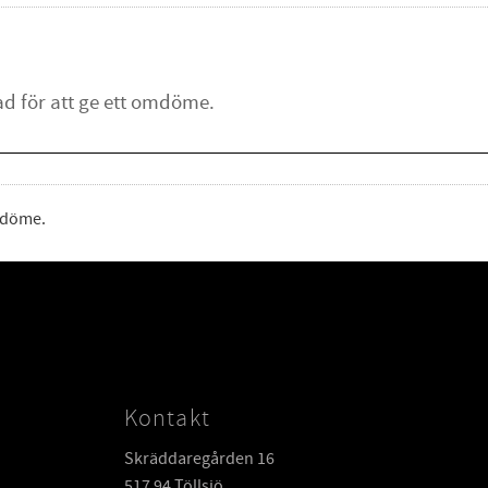
omdöme.
Kontakt
Skräddaregården 16
517 94 Töllsjö