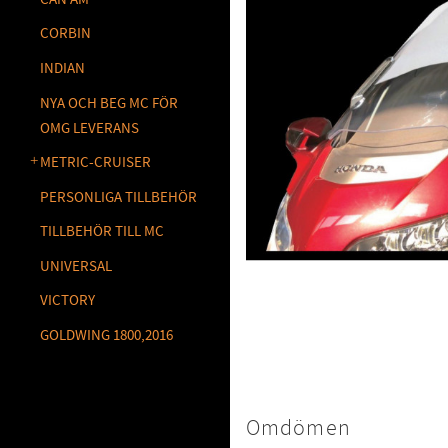
CORBIN
INDIAN
NYA OCH BEG MC FÖR
OMG LEVERANS
METRIC-CRUISER
PERSONLIGA TILLBEHÖR
TILLBEHÖR TILL MC
UNIVERSAL
VICTORY
GOLDWING 1800,2016
Omdömen