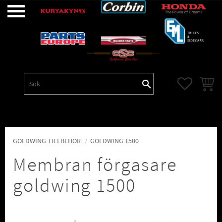
Meny
FAVORITE
KUNDV
GOLDWING TILLBEHÖR
GOLDWING 1500
Membran förgasare
goldwing 1500