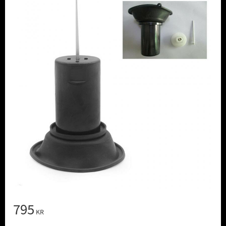
795
KR