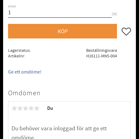
Antal
st
Lägg till
KÖP
Lagerstatus
Beställningsvara
Artikelnr
H16111-MN5-004
Ge ett omdöme!
Omdömen
Du