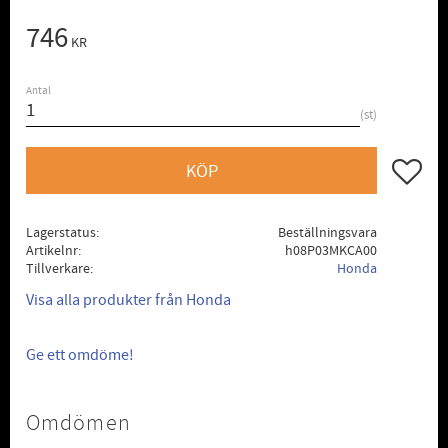
746
KR
Antal
st
Lägg till
KÖP
Lagerstatus
Beställningsvara
Artikelnr
h08P03MKCA00
Tillverkare
Honda
Visa alla produkter från Honda
Ge ett omdöme!
Omdömen