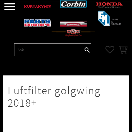
Meny
FAVORITE
KUNDV
Luftfilter golgwing
2018+