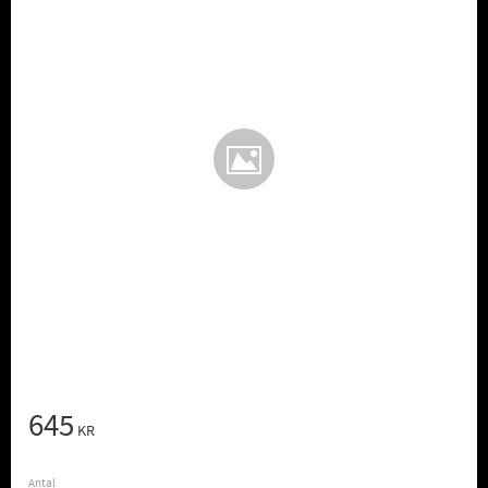
645
KR
Antal