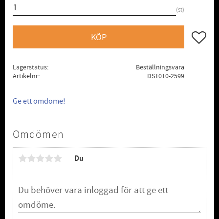
st
Lägg till
KÖP
Lagerstatus
Beställningsvara
Artikelnr
DS1010-2599
Ge ett omdöme!
Omdömen
Du