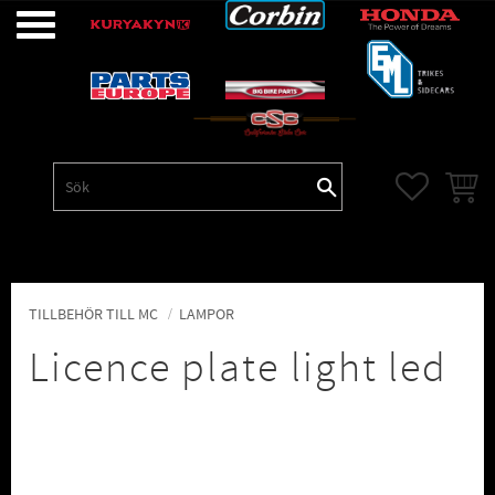
Meny
FAVORITE
KUNDV
TILLBEHÖR TILL MC
LAMPOR
Licence plate light led