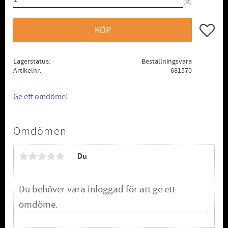
st
Lägg till
KÖP
Lagerstatus
Beställningsvara
Artikelnr
681570
Ge ett omdöme!
Omdömen
Du