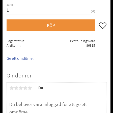
Antal
st
Lägg till
KÖP
Lagerstatus
Beställningsvara
Artikelnr
86815
Ge ett omdöme!
Omdömen
Du