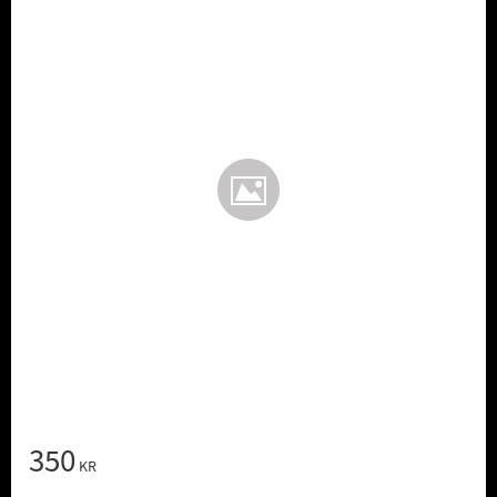
350
KR