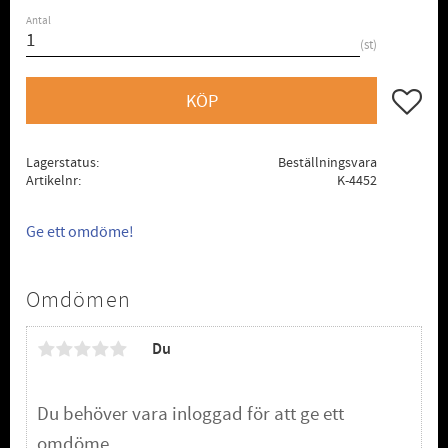
Antal
st
Lägg till
KÖP
Lagerstatus
Beställningsvara
Artikelnr
K-4452
Ge ett omdöme!
Omdömen
Du