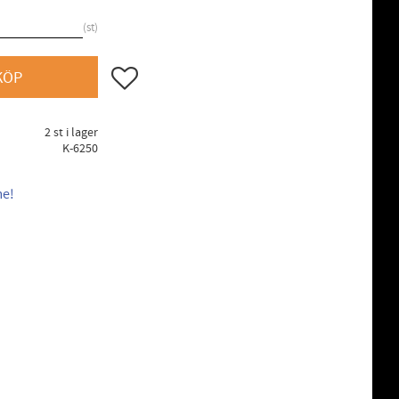
st
Lägg till i favoriter
KÖP
2 st i lager
K-6250
me!