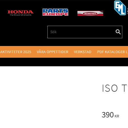
AKTIVITETER 2025
VÅRA ÖPPETTIDER
VERKSTAD
PDF KATALOGER 
ISO 
390
KR