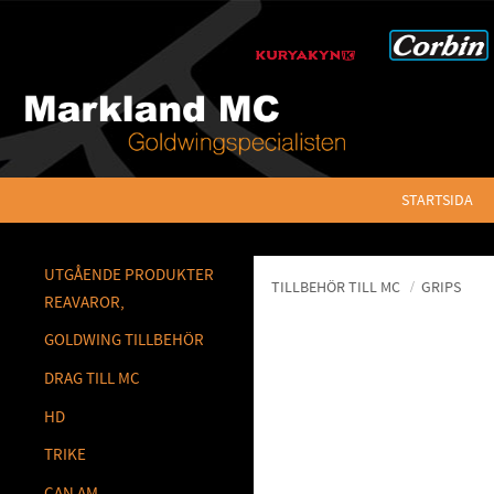
STARTSIDA
UTGÅENDE PRODUKTER
TILLBEHÖR TILL MC
GRIPS
REAVAROR,
GOLDWING TILLBEHÖR
DRAG TILL MC
HD
TRIKE
CAN AM