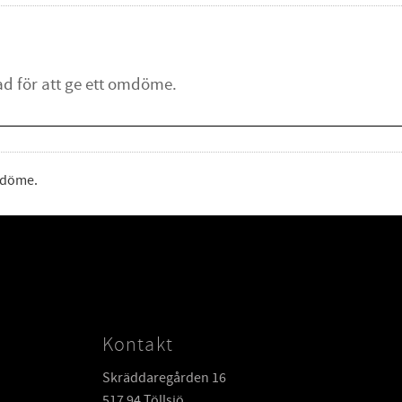
omdöme.
Kontakt
Skräddaregården 16
517 94 Töllsjö