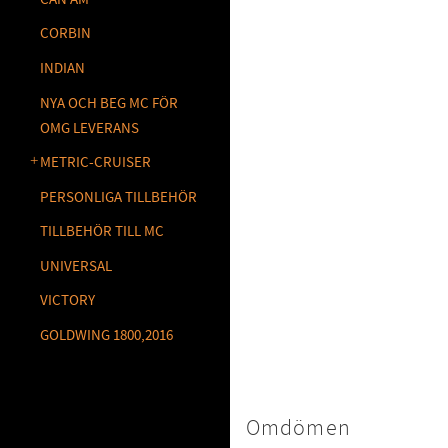
CORBIN
INDIAN
NYA OCH BEG MC FÖR
OMG LEVERANS
METRIC-CRUISER
PERSONLIGA TILLBEHÖR
TILLBEHÖR TILL MC
UNIVERSAL
VICTORY
GOLDWING 1800,2016
Omdömen