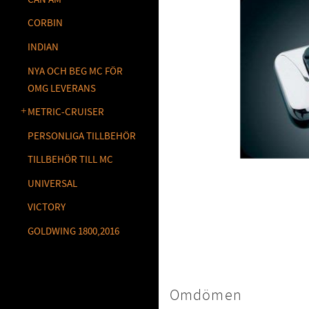
CORBIN
INDIAN
NYA OCH BEG MC FÖR
OMG LEVERANS
METRIC-CRUISER
PERSONLIGA TILLBEHÖR
TILLBEHÖR TILL MC
UNIVERSAL
VICTORY
GOLDWING 1800,2016
Omdömen