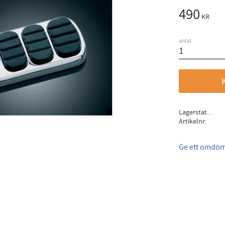
490
KR
Antal
Lagerstatus
Artikelnr
Ge ett omdö