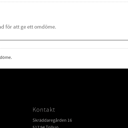
omdöme.
Kontakt
Skräddaregården 16
517 94 Töllsjö