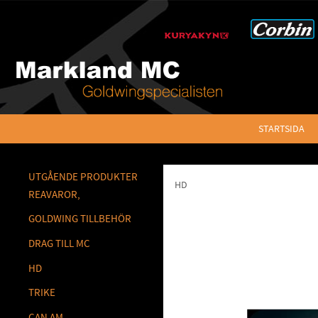
STARTSIDA
UTGÅENDE PRODUKTER
HD
REAVAROR,
GOLDWING TILLBEHÖR
DRAG TILL MC
HD
TRIKE
CAN AM