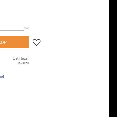
st
Lägg till i favoriter
KÖP
1 st i lager
K-8029
me!