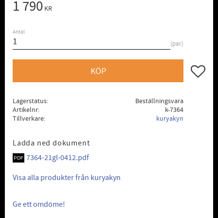
1 790
KR
Antal
par
Lägg till
KÖP
Lagerstatus
Beställningsvara
Artikelnr
k-7364
Tillverkare
kuryakyn
Ladda ned dokument
7364-21gl-0412.pdf
Visa alla produkter från kuryakyn
Ge ett omdöme!