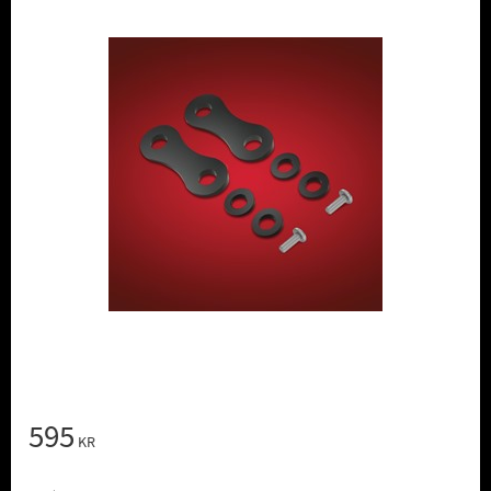
595
KR