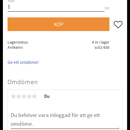
Antal
st
Lägg till
KÖP
Lagerstatus
4 st i lager
Artikelnr
sc52-930
Ge ett omdöme!
Omdömen
Du