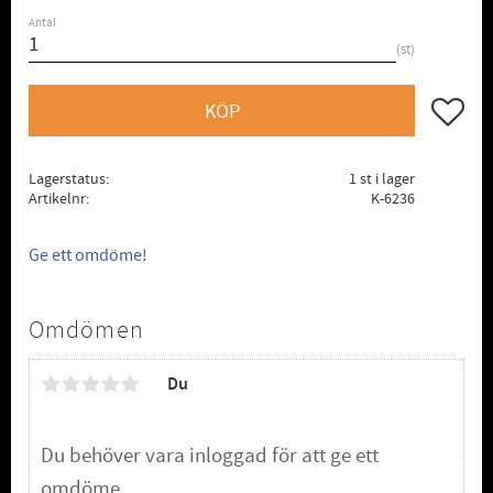
Antal
st
Lägg till
KÖP
Lagerstatus
1 st i lager
Artikelnr
K-6236
Ge ett omdöme!
Omdömen
Du