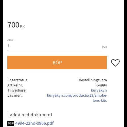
700
KR
Antal
st
Lägg till
KÖP
Lagerstatus
Beställningsvara
Artikelnr
K-4994
Tillverkare
kuryakyn
Läs mer
kuryakyn.com/products/13/smoke-
lens-kits
Ladda ned dokument
4994-22hd-0906.pdf