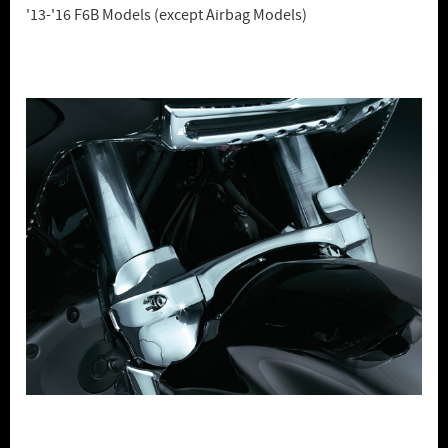
'13-'16 F6B Models (except Airbag Models)