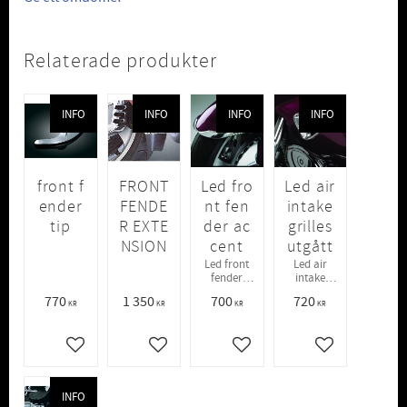
Relaterade produkter
INFO
INFO
INFO
INFO
front f
FRONT
Led fro
Led air
ender
FENDE
nt fen
intake
tip
R EXTE
der ac
grilles
NSION
cent
utgått
Led front
Led air
fender
intake
accent
grilles
770
1 350
700
720
KR
KR
KR
KR
Lägg till i favoriter
Lägg till i favoriter
Lägg till i favoriter
Lägg till i favo
INFO