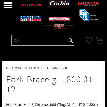
Meny
FAVORITE
KUNDV
GOLDWING TILLBEHÖR
GOLDWING 1800
Fork Brace gl 1800 01-
12
Fork Brace Gen 2, Chrome Gold Wing: All '01-'17 GL1800 &