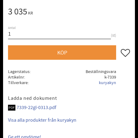
3 035
KR
Antal
st
Lägg till
KÖP
Lagerstatus
Beställningsvara
Artikelnr
k-7339
Tillverkare
kuryakyn
Ladda ned dokument
7339-22gl-0313.pdf
Visa alla produkter från kuryakyn
Ge ett omdöme!