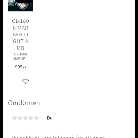
GL-180
0 MAR
KER LI
GHT A
MB
GL-1800
MARKER
LIGHT AMB
995
KR
Lägg till i favoriter
Omdömen
Du