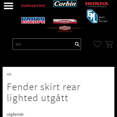
Meny
FAVORITE
KUNDV
HD
Fender skirt rear
lighted utgått
utgående