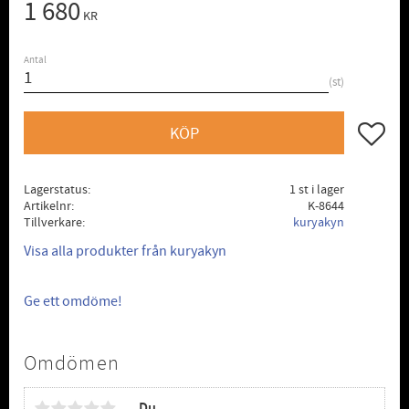
1 680
KR
Antal
st
Lägg till
KÖP
Lagerstatus
1 st i lager
Artikelnr
K-8644
Tillverkare
kuryakyn
Visa alla produkter från kuryakyn
Ge ett omdöme!
Omdömen
Du