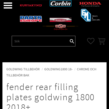
Meny
FAVORITE
KUNDV
GOLDWING TILLBEHÖR
GOLDWING1800 18-
CHROME OCH
TILLBEHÖR BAK
fender rear filling
plates goldwing 1800
2018+