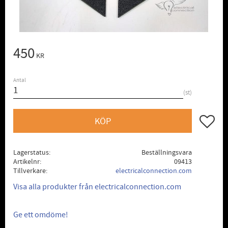
450
KR
Antal
st
Lägg till
KÖP
Lagerstatus
Beställningsvara
Artikelnr
09413
Tillverkare
electricalconnection.com
Visa alla produkter från electricalconnection.com
Ge ett omdöme!