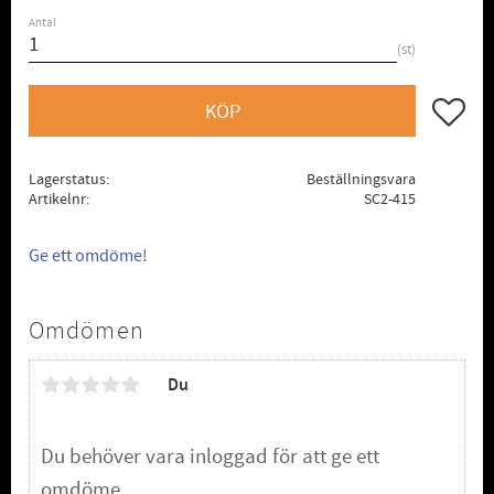
Antal
st
Lägg till
KÖP
Lagerstatus
Beställningsvara
Artikelnr
SC2-415
Ge ett omdöme!
Omdömen
Du