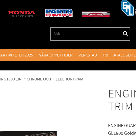
AKTIVITETER 2025
VÅRA ÖPPETTIDER
VERKSTAD
PDF KATALOGER 
NG1800 18-
CHROME OCH TILLBEHÖR FRAM
ENGI
TRIM
ENGINE GUARD
GL1800 Goldw