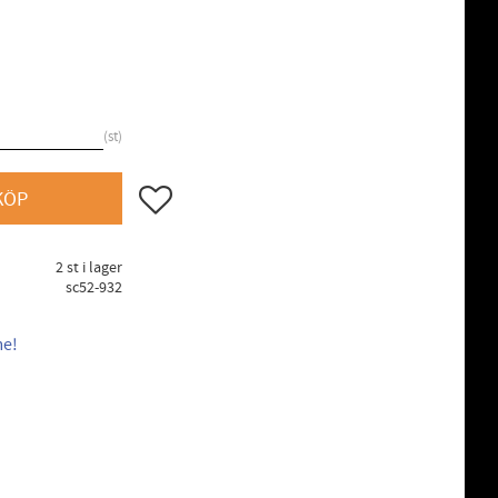
st
Lägg till i favoriter
KÖP
2 st i lager
sc52-932
me!