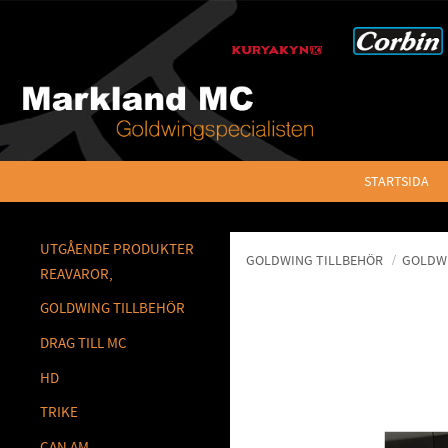
STARTSIDA
UTGÅENDE PRODUKTER
GOLDWING TILLBEHÖR
GOLDWI
REAVAROR,
GOLDWING TILLBEHÖR
DRAG TILL MC
HD
TRIKE
CAN AM