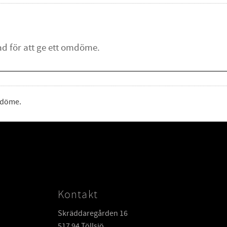
omdöme.
Kontakt
Skräddaregården 16
517 94 Töllsjö