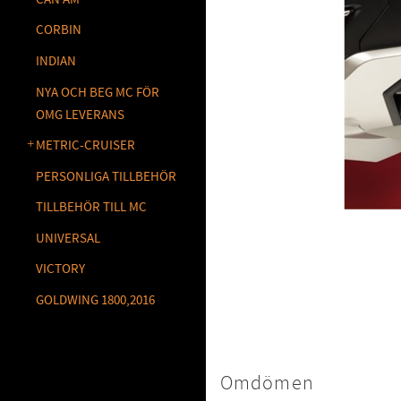
CORBIN
INDIAN
NYA OCH BEG MC FÖR
OMG LEVERANS
METRIC-CRUISER
PERSONLIGA TILLBEHÖR
TILLBEHÖR TILL MC
UNIVERSAL
VICTORY
GOLDWING 1800,2016
Omdömen