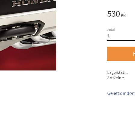
530
KR
Antal
Lagerstatus
Artikelnr
Ge ett omdö