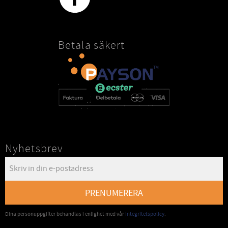
Betala säkert
Nyhetsbrev
PRENUMERERA
Dina personuppgifter behandlas i enlighet med vår
integritetspolicy
.