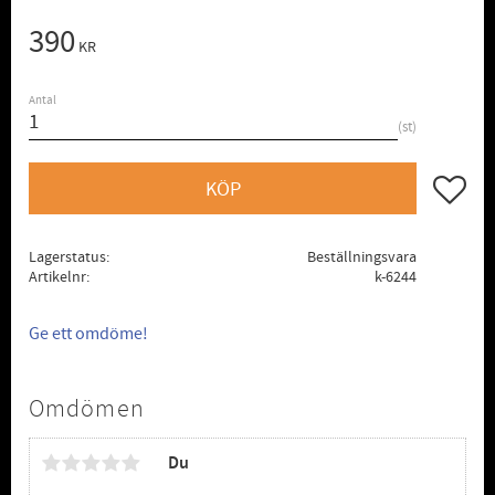
390
KR
Antal
st
Lägg till
KÖP
Lagerstatus
Beställningsvara
Artikelnr
k-6244
Ge ett omdöme!
Omdömen
Du