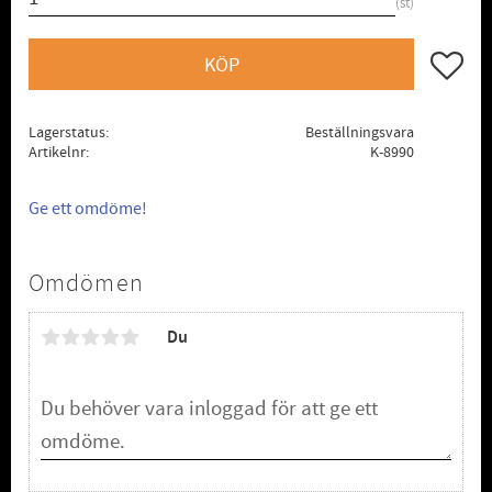
st
Lägg till
KÖP
Lagerstatus
Beställningsvara
Artikelnr
K-8990
Ge ett omdöme!
Omdömen
Du