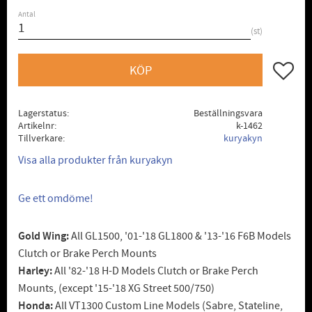
Antal
st
Lägg till
KÖP
Lagerstatus
Beställningsvara
Artikelnr
k-1462
Tillverkare
kuryakyn
Visa alla produkter från kuryakyn
Ge ett omdöme!
Gold Wing:
All GL1500, '01-'18 GL1800 & '13-'16 F6B Models
Clutch or Brake Perch Mounts
Harley:
All '82-'18 H-D Models Clutch or Brake Perch
Mounts, (except '15-'18 XG Street 500/750)
Honda:
All VT1300 Custom Line Models (Sabre, Stateline,