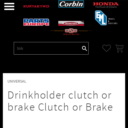
Meny
FAVORITE
KUNDV
UNIVERSAL
Drinkholder clutch or
brake Clutch or Brake