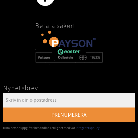
Betala säkert
Nyhetsbrev
PRENUMERERA
Dina personuppgifter behandlas i enlighet med vår
integritetspolicy
.