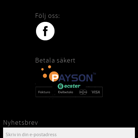
Följ oss:
Betala säkert
Nyhetsbrev