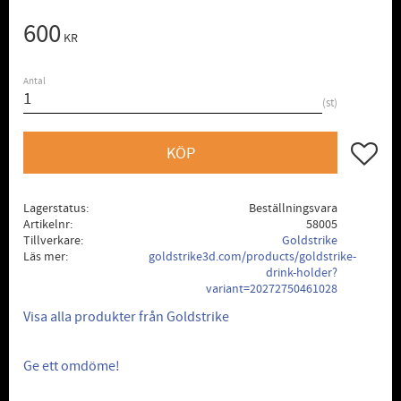
600
KR
Antal
st
Lägg till
KÖP
Lagerstatus
Beställningsvara
Artikelnr
58005
Tillverkare
Goldstrike
Läs mer
goldstrike3d.com/products/goldstrike-
drink-holder?
variant=20272750461028
Visa alla produkter från Goldstrike
Ge ett omdöme!