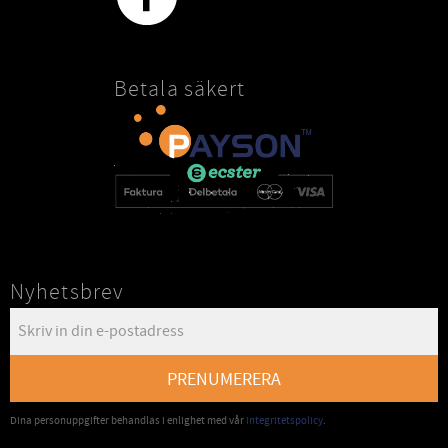
Betala säkert
Nyhetsbrev
PRENUMERERA
Dina personuppgifter behandlas i enlighet med vår
integritetspolicy
.