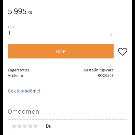
5 995
KR
Antal
st
Lägg till
KÖP
Lagerstatus
Beställningsvara
Artikelnr
ROC6508
Ge ett omdöme!
Omdömen
Du