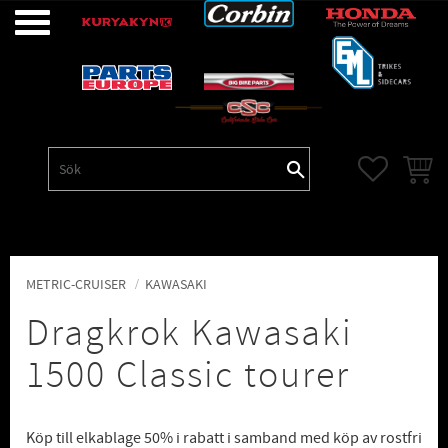
Meny
FAVORITE
KUNDV
METRIC-CRUISER
KAWASAKI
Dragkrok Kawasaki
1500 Classic tourer
Köp till elkablage 50% i rabatt i samband med köp av rostfri