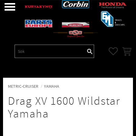
Meny
FAVORITE
KUNDV
METRIC-CRUISER
YAMAHA
Drag XV 1600 Wildstar
Yamaha