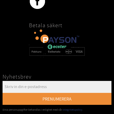
Betala säkert
Nyhetsbrev
PRENUMERERA
Dina personuppgifter behandlas i enlighet med vår
integritetspolicy
.